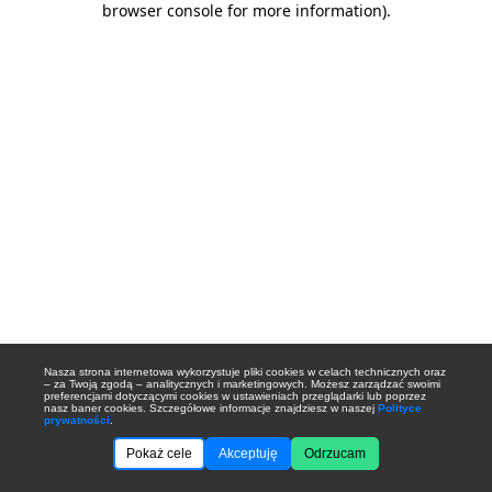
browser console for more information)
.
Nasza strona internetowa wykorzystuje pliki cookies w celach technicznych oraz
– za Twoją zgodą – analitycznych i marketingowych. Możesz zarządzać swoimi
preferencjami dotyczącymi cookies w ustawieniach przeglądarki lub poprzez
nasz baner cookies. Szczegółowe informacje znajdziesz w naszej
Polityce
prywatności
.
Pokaż cele
Akceptuję
Odrzucam