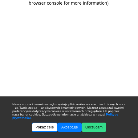
browser console for more information)
.
Nasza strona internetowa wykorzystuje pliki cookies w celach technicznych oraz
– za Twoją zgodą – analitycznych i marketingowych. Możesz zarządzać swoimi
preferencjami dotyczącymi cookies w ustawieniach przeglądarki lub poprzez
nasz baner cookies. Szczegółowe informacje znajdziesz w naszej
Polityce
prywatności
.
Pokaż cele
Akceptuję
Odrzucam