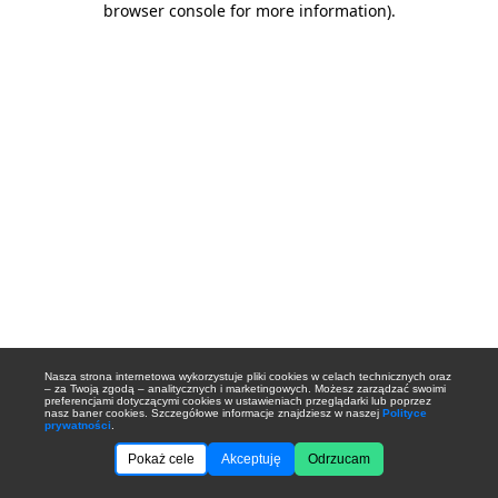
browser console for more information)
.
Nasza strona internetowa wykorzystuje pliki cookies w celach technicznych oraz
– za Twoją zgodą – analitycznych i marketingowych. Możesz zarządzać swoimi
preferencjami dotyczącymi cookies w ustawieniach przeglądarki lub poprzez
nasz baner cookies. Szczegółowe informacje znajdziesz w naszej
Polityce
prywatności
.
Pokaż cele
Akceptuję
Odrzucam