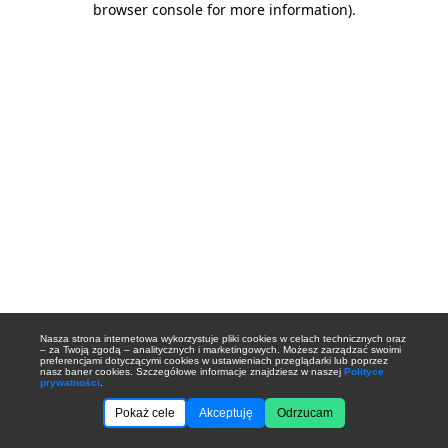
browser console for more information)
.
Nasza strona internetowa wykorzystuje pliki cookies w celach technicznych oraz
– za Twoją zgodą – analitycznych i marketingowych. Możesz zarządzać swoimi
preferencjami dotyczącymi cookies w ustawieniach przeglądarki lub poprzez
nasz baner cookies. Szczegółowe informacje znajdziesz w naszej
Polityce
prywatności
.
Pokaż cele
Akceptuję
Odrzucam