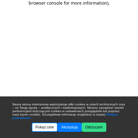
browser console for more information)
.
Nasza strona internetowa wykorzystuje pliki cookies w celach technicznych oraz
– za Twoją zgodą – analitycznych i marketingowych. Możesz zarządzać swoimi
preferencjami dotyczącymi cookies w ustawieniach przeglądarki lub poprzez
nasz baner cookies. Szczegółowe informacje znajdziesz w naszej
Polityce
prywatności
.
Pokaż cele
Akceptuję
Odrzucam