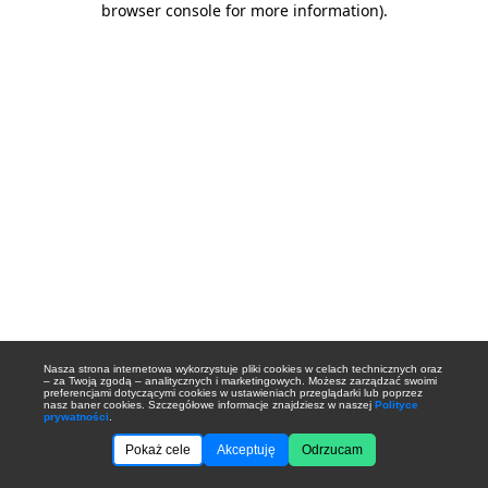
browser console for more information)
.
Nasza strona internetowa wykorzystuje pliki cookies w celach technicznych oraz
– za Twoją zgodą – analitycznych i marketingowych. Możesz zarządzać swoimi
preferencjami dotyczącymi cookies w ustawieniach przeglądarki lub poprzez
nasz baner cookies. Szczegółowe informacje znajdziesz w naszej
Polityce
prywatności
.
Pokaż cele
Akceptuję
Odrzucam