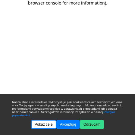
browser console for more information)
.
Nasza strona internetowa wykorzystuje pliki cookies w celach technicznych oraz
– za Twoją zgodą – analitycznych i marketingowych. Możesz zarządzać swoimi
preferencjami dotyczącymi cookies w ustawieniach przeglądarki lub poprzez
nasz baner cookies. Szczegółowe informacje znajdziesz w naszej
Polityce
prywatności
.
Pokaż cele
Akceptuję
Odrzucam