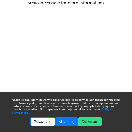
browser console for more information)
.
Nasza strona internetowa wykorzystuje pliki cookies w celach technicznych oraz
– za Twoją zgodą – analitycznych i marketingowych. Możesz zarządzać swoimi
preferencjami dotyczącymi cookies w ustawieniach przeglądarki lub poprzez
nasz baner cookies. Szczegółowe informacje znajdziesz w naszej
Polityce
prywatności
.
Pokaż cele
Akceptuję
Odrzucam