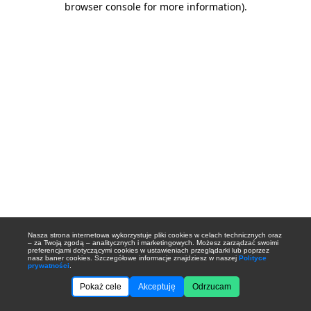
browser console for more information)
.
Nasza strona internetowa wykorzystuje pliki cookies w celach technicznych oraz
– za Twoją zgodą – analitycznych i marketingowych. Możesz zarządzać swoimi
preferencjami dotyczącymi cookies w ustawieniach przeglądarki lub poprzez
nasz baner cookies. Szczegółowe informacje znajdziesz w naszej
Polityce
prywatności
.
Pokaż cele
Akceptuję
Odrzucam