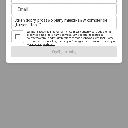
browser console for more information)
.
Email
Wyrażam zgodę na przetwarzanie podanych danych w celu udzielenia
odpowiedzi na przesłaną wiadomość. Oświadczam, że zostałem
poinformowany, iż: administratorem danych osobowych jest Tozu Home i
przetwarzanie danych będzie odbywać się zgodnie z zasadami opisanymi
w
Polityka Prywatności
.
Wyślij prośbę