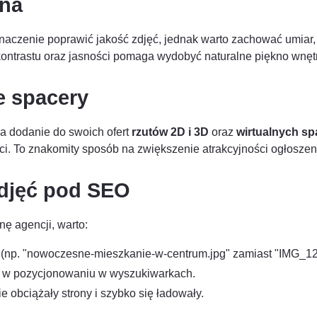
zna
naczenie poprawić jakość zdjęć, jednak warto zachować umiar
 kontrastu oraz jasności pomaga wydobyć naturalne piękno wnęt
ne spacery
na dodanie do swoich ofert
rzutów 2D i 3D
oraz
wirtualnych s
ci. To znakomity sposób na zwiększenie atrakcyjności ogłoszen
zdjęć pod SEO
nę agencji, warto:
np. "nowoczesne-mieszkanie-w-centrum.jpg" zamiast "IMG_123
 w pozycjonowaniu w wyszukiwarkach.
e obciążały strony i szybko się ładowały.