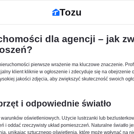
Tozu
chomości dla agencji – jak z
łoszeń?
ieruchomości pierwsze wrażenie ma kluczowe znaczenie. Profe
lny klient kliknie w ogłoszenie i zdecyduje się na obejrzenie o
okiej jakości zdjęcia, aby zwiększyć skuteczność swoich ogł
przęt i odpowiednie światło
z warunków oświetleniowych. Użycie lustrzanki lub bezlusterk
ń i oddać rzeczywisty układ pomieszczeń. Naturalne światło j
ia, unikając sztucznego oświetlenia, które może wpłynąć na ni