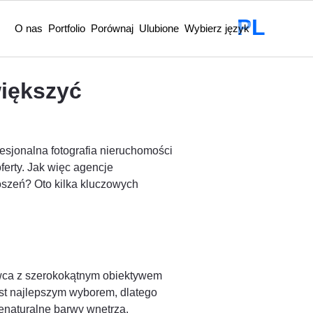
PL
O nas
Portfolio
Porównaj
Ulubione
Wybierz język
większyć
sjonalna fotografia nieruchomości
ferty. Jak więc agencje
oszeń? Oto kilka kluczowych
owca z szerokokątnym obiektywem
est najlepszym wyborem, dlatego
enaturalne barwy wnętrza.