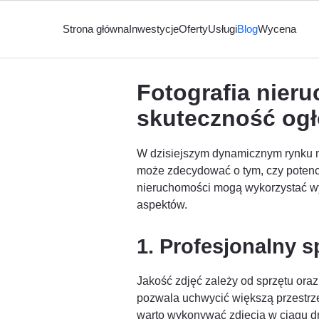
Strona główna
Inwestycje
Oferty
Usługi
Blog
Wycena
Fotografia nieru
skuteczność og
W dzisiejszym dynamicznym rynku n
może zdecydować o tym, czy potencja
nieruchomości mogą wykorzystać wys
aspektów.
1. Profesjonalny s
Jakość zdjęć zależy od sprzętu ora
pozwala uchwycić większą przestrze
warto wykonywać zdjęcia w ciągu dn