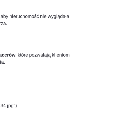
, aby nieruchomość nie wyglądała
rza.
pacerów
, które pozwalają klientom
ia.
4.jpg").