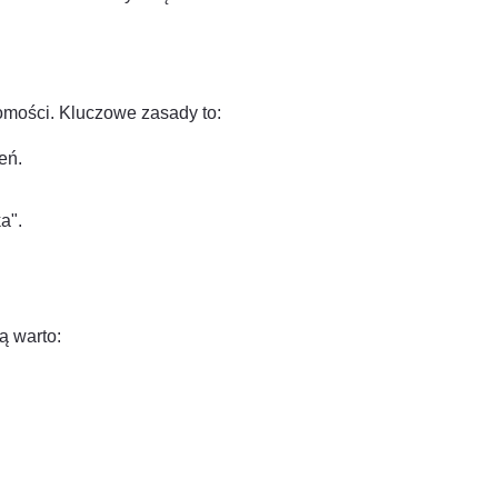
mości. Kluczowe zasady to:
eń.
a".
ą warto: