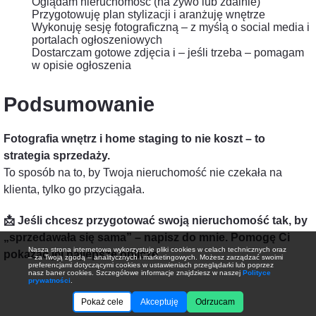
Oglądam nieruchomość (na żywo lub zdalnie)
Przygotowuję plan stylizacji i aranżuję wnętrze
Wykonuję sesję fotograficzną – z myślą o social media i
portalach ogłoszeniowych
Dostarczam gotowe zdjęcia i – jeśli trzeba – pomagam
w opisie ogłoszenia
Podsumowanie
Fotografia wnętrz i home staging to nie koszt – to
strategia sprzedaży.
To sposób na to, by Twoja nieruchomość nie czekała na
klienta, tylko go przyciągała.
📩 Jeśli chcesz przygotować swoją nieruchomość tak, by
„sprzedawała się sama” – napisz do mnie. Pomogę Ci
Nasza strona internetowa wykorzystuje pliki cookies w celach technicznych oraz
pokazać jej najlepsze oblicze.
– za Twoją zgodą – analitycznych i marketingowych. Możesz zarządzać swoimi
preferencjami dotyczącymi cookies w ustawieniach przeglądarki lub poprzez
nasz baner cookies. Szczegółowe informacje znajdziesz w naszej
Polityce
prywatności
.
Pokaż cele
Akceptuję
Odrzucam