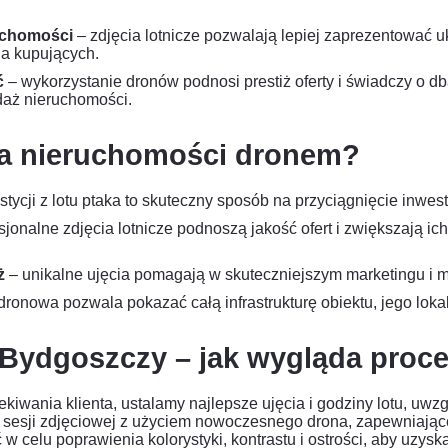
uchomości
– zdjęcia lotnicze pozwalają lepiej zaprezentować uk
la kupujących.
ć
– wykorzystanie dronów podnosi prestiż oferty i świadczy o db
daż nieruchomości.
ia nieruchomości dronem?
tycji z lotu ptaka to skuteczny sposób na przyciągnięcie inwest
sjonalne zdjęcia lotnicze podnoszą jakość ofert i zwiększają i
ż
– unikalne ujęcia pomagają w skuteczniejszym marketingu i m
 dronowa pozwala pokazać całą infrastrukturę obiektu, jego lokal
Bydgoszczy – jak wygląda proc
iwania klienta, ustalamy najlepsze ujęcia i godziny lotu, uwz
a sesji zdjęciowej z użyciem nowoczesnego drona, zapewniają
w celu poprawienia kolorystyki, kontrastu i ostrości, aby uzyska