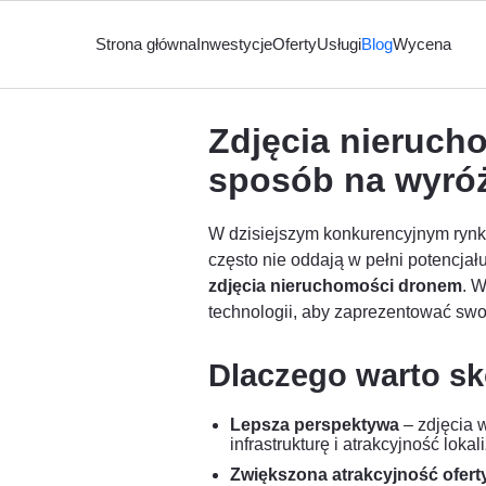
Strona główna
Inwestycje
Oferty
Usługi
Blog
Wycena
Zdjęcia nieruc
sposób na wyróż
W dzisiejszym konkurencyjnym rynku
często nie oddają w pełni potencja
zdjęcia nieruchomości dronem
. 
technologii, aby zaprezentować swo
Dlaczego warto sk
Lepsza perspektywa
– zdjęcia 
infrastrukturę i atrakcyjność lokali
Zwiększona atrakcyjność ofert