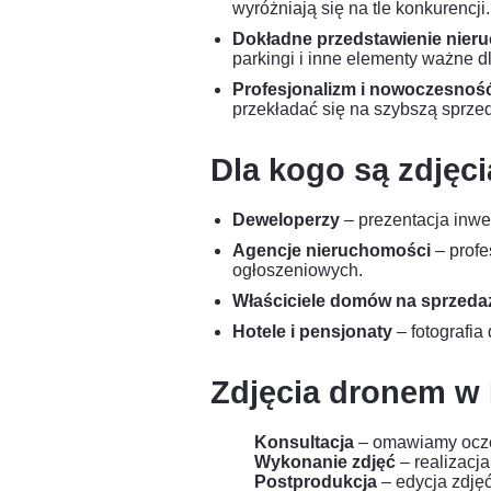
wyróżniają się na tle konkurencji.
Dokładne przedstawienie nier
parkingi i inne elementy ważne d
Profesjonalizm i nowoczesnoś
przekładać się na szybszą sprze
Dla kogo są zdjęc
Deweloperzy
– prezentacja inwes
Agencje nieruchomości
– profe
ogłoszeniowych.
Właściciele domów na sprzeda
Hotele i pensjonaty
– fotografia
Zdjęcia dronem w 
Konsultacja
– omawiamy oczek
Wykonanie zdjęć
– realizacj
Postprodukcja
– edycja zdjęć 