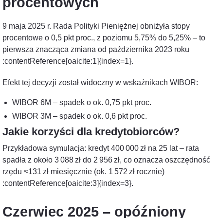
procentowych
9 maja 2025 r. Rada Polityki Pieniężnej obniżyła stopy
procentowe o 0,5 pkt proc., z poziomu 5,75% do 5,25% – to
pierwsza znacząca zmiana od października 2023 roku
:contentReference[oaicite:1]{index=1}.
Efekt tej decyzji został widoczny w wskaźnikach WIBOR:
WIBOR 6M – spadek o ok. 0,75 pkt proc.
WIBOR 3M – spadek o ok. 0,6 pkt proc.
Jakie korzyści dla kredytobiorców?
Przykładowa symulacja: kredyt 400 000 zł na 25 lat – rata
spadła z około 3 088 zł do 2 956 zł, co oznacza oszczędność
rzędu ≈131 zł miesięcznie (ok. 1 572 zł rocznie)
:contentReference[oaicite:3]{index=3}.
Czerwiec 2025 – opóźniony