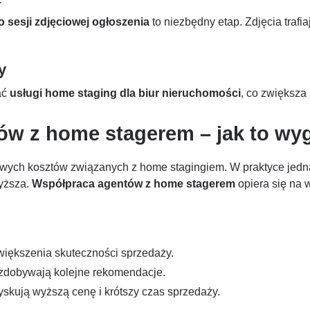
o sesji zdjęciowej ogłoszenia
to niezbędny etap. Zdjęcia trafi
y
ać
usługi home staging dla biur nieruchomości
, co zwiększa 
w z home stagerem – jak to wyg
owych kosztów związanych z home stagingiem. W praktyce jedna
wyższa.
Współpraca agentów z home stagerem
opiera się na 
większenia skuteczności sprzedaży.
i zdobywają kolejne rekomendacje.
yskują wyższą cenę i krótszy czas sprzedaży.