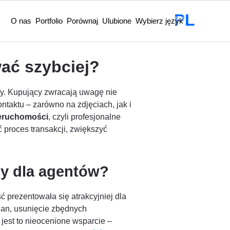
PL
O nas
Portfolio
Porównaj
Ulubione
Wybierz język
ać szybciej?
ny. Kupujący zwracają uwagę nie
ontaktu – zarówno na zdjęciach, jak i
ieruchomości
, czyli profesjonalne
proces transakcji, zwiększyć
ny dla agentów?
 prezentowała się atrakcyjniej dla
ian, usunięcie zbędnych
jest to nieocenione wsparcie –