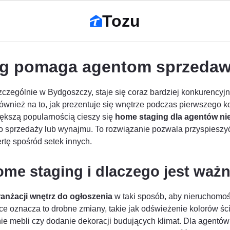
Tozu
ng pomaga agentom sprzedaw
czególnie w Bydgoszczy, staje się coraz bardziej konkurencyj
 również na to, jak prezentuje się wnętrze podczas pierwszego k
iększą popularnością cieszy się
home staging dla agentów n
 sprzedaży lub wynajmu. To rozwiązanie pozwala przyspieszyć 
ertę spośród setek innych.
me staging i dlaczego jest waż
ranżacji wnętrz do ogłoszenia
w taki sposób, aby nieruchomość
ce oznacza to drobne zmiany, takie jak odświeżenie kolorów śc
e mebli czy dodanie dekoracji budujących klimat. Dla agentów 