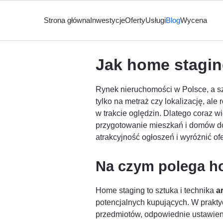
Strona główna
Inwestycje
Oferty
Usługi
Blog
Wycena
Jak home stagi
Rynek nieruchomości w Polsce, a sz
tylko na metraż czy lokalizację, ale
w trakcie oględzin. Dlatego coraz w
przygotowanie mieszkań i domów do
atrakcyjność ogłoszeń i wyróżnić of
Na czym polega ho
Home staging to sztuka i technika
a
potencjalnych kupujących. W prakty
przedmiotów, odpowiednie ustawieni