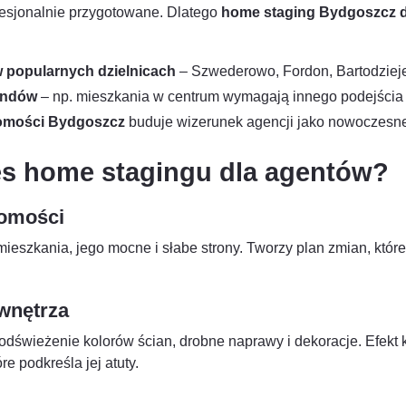
fesjonalnie przygotowane. Dlatego
home staging Bydgoszcz d
 popularnych dzielnicach
– Szwederowo, Fordon, Bartodziej
endów
– np. mieszkania w centrum wymagają innego podejścia n
homości Bydgoszcz
buduje wizerunek agencji jako nowoczesnej 
es home stagingu dla agentów?
homości
mieszkania, jego mocne i słabe strony. Tworzy plan zmian, któr
wnętrza
odświeżenie kolorów ścian, drobne naprawy i dekoracje. Efekt
óre podkreśla jej atuty.
a