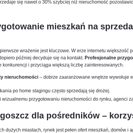
rzedaje się nawet o 30% szybciej niż nieruchomość pozostawio
ygotowanie mieszkań na sprzeda
pierwsze wrażenie jest kluczowe. W erze internetu większość 
dopiero później decyduje się na kontakt.
Profesjonalne przyg
le konkurencji i przyciąga większą liczbę zainteresowanych.
rty nieruchomości
– dobrze zaaranżowane wnętrze wywołuje emo
ania po home stagingu często sprzedają się drożej.
i wizualnemu przygotowaniu nieruchomości do rynku, agenci za
oszcz dla pośredników – korzyś
h dużych miastach, rynek jest pełen ofert mieszkań, domów i a