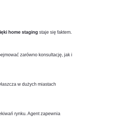
ięki home staging
staje się faktem.
jmować zarówno konsultację, jak i
właszcza w dużych miastach
zekiwań rynku. Agent zapewnia