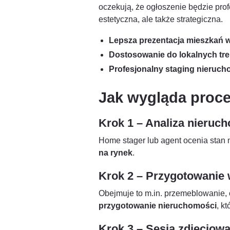
oczekują, że ogłoszenie będzie pro
estetyczna, ale także strategiczna.
Lepsza prezentacja mieszkań w
Dostosowanie do lokalnych tr
Profesjonalny staging nieruc
Jak wygląda proc
Krok 1 – Analiza nieruc
Home stager lub agent ocenia stan 
na rynek
.
Krok 2 – Przygotowanie 
Obejmuje to m.in. przemeblowanie, 
przygotowanie nieruchomości
, kt
Krok 3 – Sesja zdjęciow