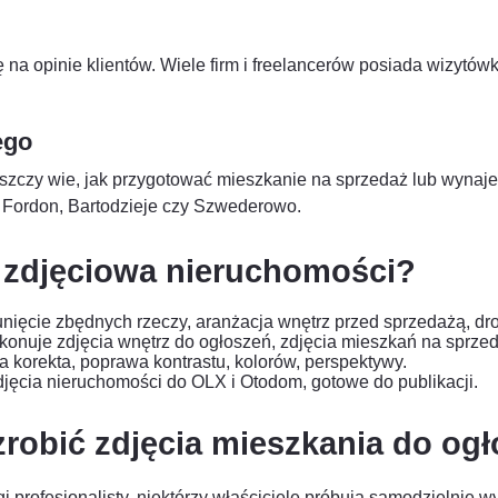
na opinie klientów. Wiele firm i freelancerów posiada wizytów
ego
szczy wie, jak przygotować mieszkanie na sprzedaż lub wynajem
ak Fordon, Bartodzieje czy Szwederowo.
 zdjęciowa nieruchomości?
nięcie zbędnych rzeczy, aranżacja wnętrz przed sprzedażą, dr
konuje zdjęcia wnętrz do ogłoszeń, zdjęcia mieszkań na sprzed
a korekta, poprawa kontrastu, kolorów, perspektywy.
jęcia nieruchomości do OLX i Otodom, gotowe do publikacji.
zrobić zdjęcia mieszkania do og
profesjonalisty, niektórzy właściciele próbują samodzielnie wyk