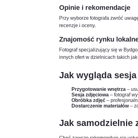
Opinie i rekomendacje
Przy wyborze fotografa zwróć uwagę 
recenzje i oceny.
Znajomość rynku lokaln
Fotograf specjalizujący się w Bydgo
innych ofert w dzielnicach takich j
Jak wygląda sesja
Przygotowanie wnętrza
– usu
Sesja zdjęciowa
– fotograf wy
Obróbka zdjęć
– profesjonaln
Dostarczenie materiałów
– zd
Jak samodzielnie 
Choć zawsze rekomenduje się usługi 