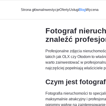
Strona główna
Inwestycje
Oferty
Usługi
Blog
Wycena
Fotograf nieruc
znaleźć profesjo
Profesjonalne zdjęcia nieruchomośc
takich jak OLX czy Otodom to właśni
warto zainwestować w profesjonalną
najczęściej popełniają właściciele
Czym jest fotogra
Fotografia nieruchomości to specja
maksymalnie atrakcyjny i profesjo
ogromny wpływ na zainteresowanie p