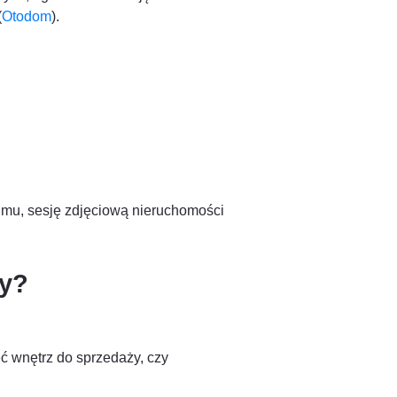
(
Otodom
).
jmu, sesję zdjęciową nieruchomości
zy?
ęć wnętrz do sprzedaży, czy