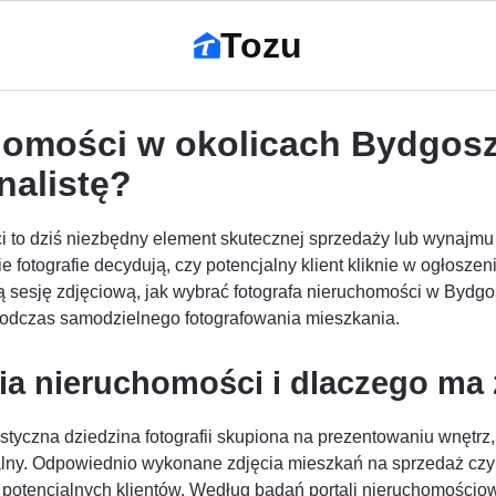
Tozu
homości w okolicach Bydgosz
nalistę?
i to dziś niezbędny element skutecznej sprzedaży lub wynajmu
e fotografie decydują, czy potencjalny klient kliknie w ogłosze
 sesję zdjęciową, jak wybrać fotografa nieruchomości w Bydgosz
 podczas samodzielnego fotografowania mieszkania.
fia nieruchomości i dlaczego ma
listyczna dziedzina fotografii skupiona na prezentowaniu wnęt
nalny. Odpowiednio wykonane zdjęcia mieszkań na sprzedaż cz
otencjalnych klientów. Według badań portali nieruchomościow