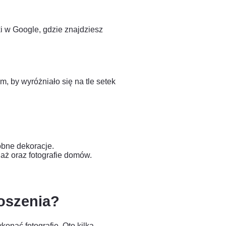
ki w Google, gdzie znajdziesz
, by wyróżniało się na tle setek
obne dekoracje.
aż oraz fotografie domów.
łoszenia?
onać fotografie. Oto kilka