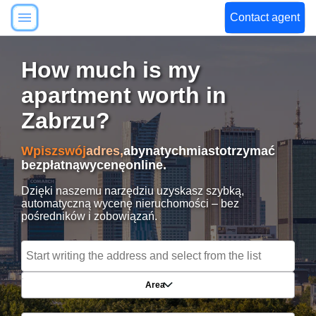
Contact agent
How much is my
apartment worth in
Zabrzu?
Wpisz
swój
adres,
aby
natychmiast
otrzymać
bezpłatną
wycenę
online.
Dzięki naszemu narzędziu uzyskasz szybką,
automatyczną wycenę nieruchomości – bez
pośredników i zobowiązań.
Area