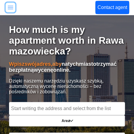
Contact agent
How much is my
apartment worth in Rawa
mazowiecka?
Wpisz
swój
adres,
aby
natychmiast
otrzymać
bezpłatną
wycenę
online.
Dzięki naszemu narzędziu uzyskasz szybką,
automatyczną wycenę nieruchomości – bez
pośredników i zobowiązań.
Area