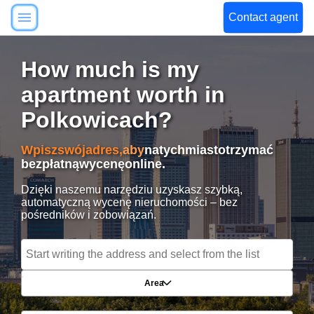
Contact agent
How much is my
apartment worth in
Polkowicach?
Wpisz
swój
adres,
aby
natychmiast
otrzymać
bezpłatną
wycenę
online.
Dzięki naszemu narzędziu uzyskasz szybką,
automatyczną wycenę nieruchomości – bez
pośredników i zobowiązań.
Area