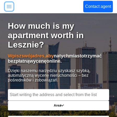
Contact agent
How much is my
apartment worth in
Lesznie?
Wpisz
swój
adres,
aby
natychmiast
otrzymać
bezpłatną
wycenę
online.
Dzięki naszemu narzędziu uzyskasz szybką,
automatyczną wycenę nieruchomości – bez
pośredników i zobowiązań.
Area