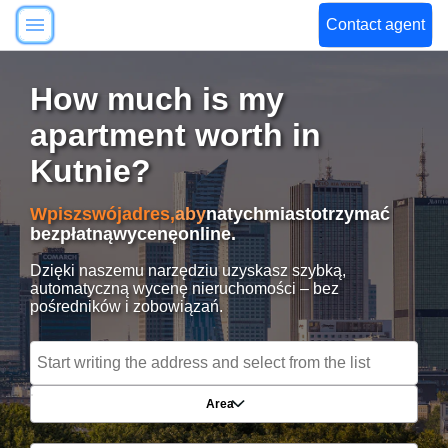
Contact agent
How much is my
apartment worth in
Kutnie?
Wpisz
swój
adres,
aby
natychmiast
otrzymać
bezpłatną
wycenę
online.
Dzięki naszemu narzędziu uzyskasz szybką,
automatyczną wycenę nieruchomości – bez
pośredników i zobowiązań.
Area